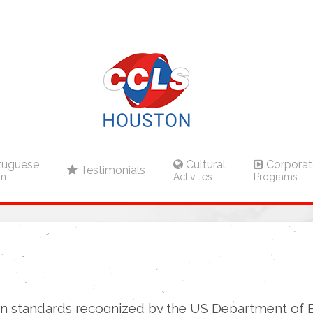
tuguese
Cultural
Corporat
Testimonials
am
Activities
Programs
n standards recognized by the US Department of 