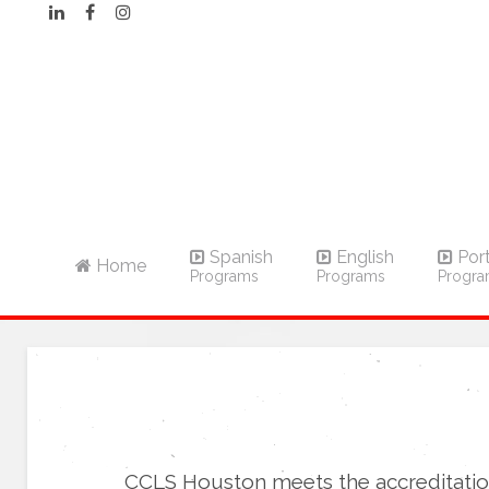
Spanish
English
Por
Home
Programs
Programs
Progr
CCLS Houston meets the accreditatio