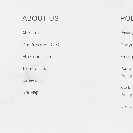
ABOUT US
POL
About us
Privac
Our President/CEO
Copyri
Meet our Team
Emerg
Testimonials
Person
Policy
Careers
Studen
Site Map
Policy
Compla